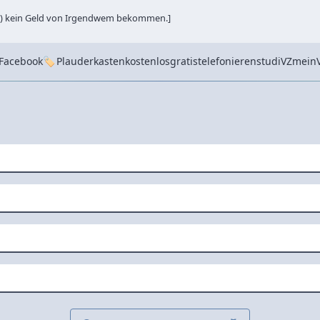
och) kein Geld von Irgendwem bekommen.]
Tags
 Facebook
Plauderkasten
kostenlos
gratis
telefonieren
studiVZ
mein