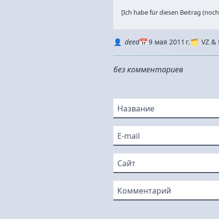
[Ich habe für diesen Beitrag (n
Autor
Datum
Kategorie
deed
9 мая 2011 г.
VZ &
без комментариев
Название
E-mail
Сайт
Комментарий