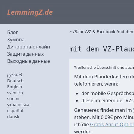
LemmingZ.de
~
Блог
VZ & Facebook
mit dem
Блог
Хумппа
Диноропа-онлайн
mit dem VZ-Plau
Защита данных
Выходные данные
*reißerische Überschrift und auch
русский
Mit dem Plauderkasten (de
Deutsch
telefonieren, wenn:
English
svenska
der mobile Gesprächspa
suomi
diese im einem der VZs 
українська
Genaueres findet man im
español
dansk
stehen. Mit 0,09€ pro Minu
ich die
Gratis-Anruf-Optio
werden.