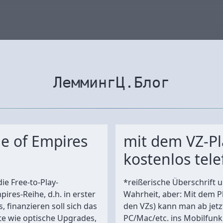
ЛеммингЦ.Блог
ge of Empires
mit dem VZ-P
kostenlos tel
ie Free-to-Play-
*reißerische Überschrift 
ires-Reihe, d.h. in erster
Wahrheit, aber: Mit dem P
s, finanzieren soll sich das
den VZs) kann man ab jetz
e wie optische Upgrades,
PC/Mac/etc. ins Mobilfunkn