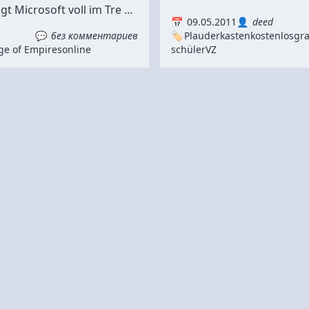
gt Microsoft voll im Tre ...
09.05.2011
deed
без комментариев
Plauderkasten
kostenlos
gra
ge of Empires
online
schülerVZ