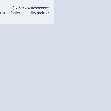
без комментариев
tis
telefonieren
studiVZ
meinVZ