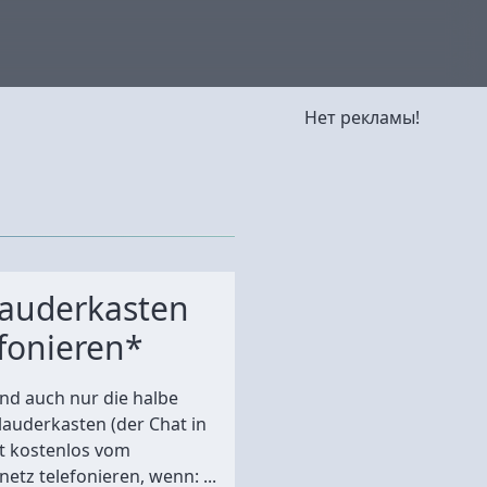
Нет рекламы!
lauderkasten
efonieren*
und auch nur die halbe
lauderkasten (der Chat in
t kostenlos vom
etz telefonieren, wenn: ...