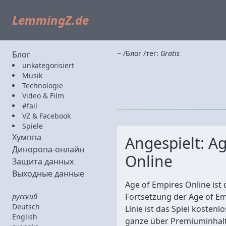
LemmingZ.de
~
Блог
тег:
Gratis
Блог
unkategorisiert
Musik
Technologie
Video & Film
#fail
VZ & Facebook
Spiele
Хумппа
Angespielt: A
Диноропа-онлайн
Online
Защита данных
Выходные данные
Age of Empires Online ist d
Fortsetzung der Age of Emp
русский
Deutsch
Linie ist das Spiel kostenlo
English
ganze über Premiuminhalt