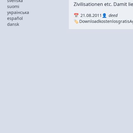
svenska
Zivilisationen etc. Damit lie
suomi
українська
21.08.2011
deed
español
Download
kostenlos
gratis
A
dansk