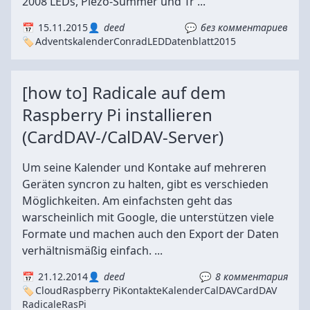
2008 LEDs, Piezo-Summer und Tr ...
15.11.2015
deed
без комментариев
Adventskalender
Conrad
LED
Datenblatt
2015
[how to] Radicale auf dem
Raspberry Pi installieren
(CardDAV-/CalDAV-Server)
Um seine Kalender und Kontake auf mehreren
Geräten syncron zu halten, gibt es verschieden
Möglichkeiten. Am einfachsten geht das
warscheinlich mit Google, die unterstützen viele
Formate und machen auch den Export der Daten
verhältnismäßig einfach. ...
21.12.2014
deed
8 комментария
Cloud
Raspberry Pi
Kontakte
Kalender
CalDAV
CardDAV
Radicale
RasPi