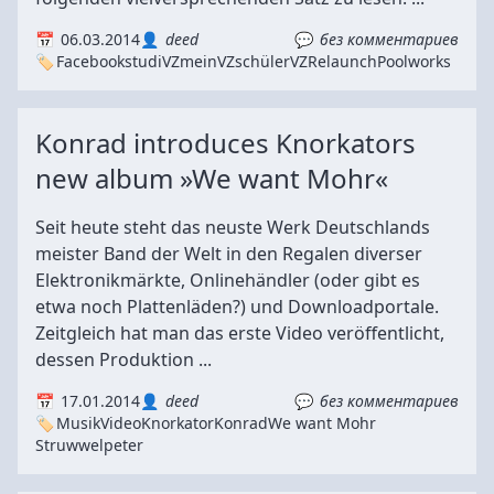
06.03.2014
deed
без комментариев
Facebook
studiVZ
meinVZ
schülerVZ
Relaunch
Poolworks
Konrad introduces Knorkators
new album »We want Mohr«
Seit heute steht das neuste Werk Deutschlands
meister Band der Welt in den Regalen diverser
Elektronikmärkte, Onlinehändler (oder gibt es
etwa noch Plattenläden?) und Downloadportale.
Zeitgleich hat man das erste Video veröffentlicht,
dessen Produktion ...
17.01.2014
deed
без комментариев
Musik
Video
Knorkator
Konrad
We want Mohr
Struwwelpeter