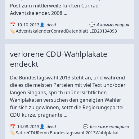
Post zum mittlerweile fünften Conrad
Adventskalender. 2008 ...
10.10.2013
deed
4 комментария
Adventskalender
Conrad
Datenblatt LED
2013
4093
verlorene CDU-Wahlplakate
endeckt
Die Bundestagswahl 2013 steht an, und während
die es die meisten Parteien mit viel Text und/oder
langen Slogans, sprich unübersichtlichen
Wahlplakaten versuchen den geneigten Wähler
für sich zu gewinnen, setzt die Regierungspartei
CDU kurze, prägnante ...
14.08.2013
deed
без комментариев
Satire
CDU
Remix
Bundestagswahl 2013
Wahlplakat