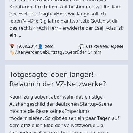
Kreaturen ihre Lebenszeit bestimmen wollte, kam
der Esel und fragte »Herr, wie lange soll ich
leben?« »Dreißig Jahre,« antwortete Gott, »ist dir
das recht?« »Ach Herr,« erwiderte der Esel, »das ist
ein ...
19.08.2014
deed
без комментариев
Älterwerden
Geburtstag
30
Gebrüder Grimm
Totgesagte leben länger! –
Relaunch der VZ-Netzwerke?
Kaum zu glauben, aber wahr, das einstige
Aushängeschild der deutschen Startup-Szene
möchte die Reste seines Imperiums
modernisieren. So gibt es seit ein paar Tagen auf
dem offiziellen Blog der VZ-Netzwerke u.a.
folgenden vielversprechenden Satz zu lesen: ...