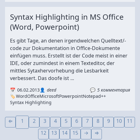
Syntax Highlighting in MS Office
(Word, Powerpoint)
Es gibt Tage, an denen irgendwelchen Quelltext/-
code zur Dokumentation in Office-Dokumente
einfügen muss. Erstellt ist der Code meist in einer
IDE, oder zumindest in einem Texteditor, der
mittles Sytaxhervorhebung die Lesbarkeit
verbessert. Das doofe ist ...
06.02.2013
deed
5 комментария
Word
Office
Microsoft
Powerpoint
Notepad++
Syntax Highlighting
1
2
3
4
5
6
7
8
9
10
11
12
13
14
15