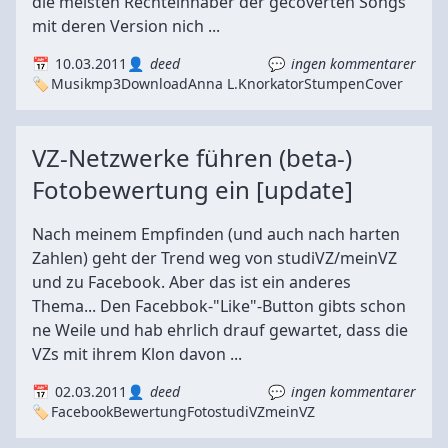
die meisten Rechteinhaber der gecoverten Songs
mit deren Version nich ...
10.03.2011
deed
ingen kommentarer
Musik
mp3
Download
Anna L.
Knorkator
Stumpen
Cover
VZ-Netzwerke führen (beta-)
Fotobewertung ein [update]
Nach meinem Empfinden (und auch nach harten
Zahlen) geht der Trend weg von studiVZ/meinVZ
und zu Facebook. Aber das ist ein anderes
Thema... Den Facebbok-"Like"-Button gibts schon
ne Weile und hab ehrlich drauf gewartet, dass die
VZs mit ihrem Klon davon ...
02.03.2011
deed
ingen kommentarer
Facebook
Bewertung
Foto
studiVZ
meinVZ