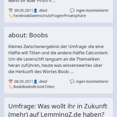
wenn ihr euer Profil h ...
09.05.2011
deed
ingen kommentarer
Facebook
Datenschutz
Fragen
Privatsphäre
about: Boobs
Kleines Zwischenergebnis der Umfrage: die eine
Hälfte will Titten und die andere Hälfte Catcontent.
Um die Leserschft langsam an die Thematiken
heran zuführen, heute was wissenswertes über
die Herkunft des Wortes Boob: ...
08.05.2011
deed
ingen kommentarer
Boob
Boobs
Brüste
Titten
Umfrage: Was wollt ihr in Zukunft
(mehr) auf LemmingZ.de haben?