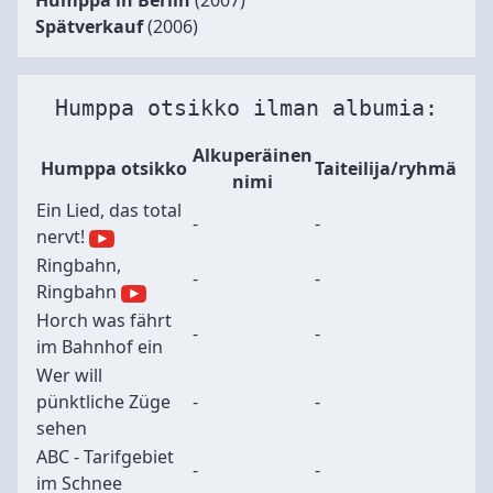
Humppa in Berlin
(2007)
Spätverkauf
(2006)
Humppa otsikko ilman albumia:
Alkuperäinen
Humppa otsikko
Taiteilija/ryhmä
nimi
Ein Lied, das total
-
-
nervt!
Ringbahn,
-
-
Ringbahn
Horch was fährt
-
-
im Bahnhof ein
Wer will
pünktliche Züge
-
-
sehen
ABC - Tarifgebiet
-
-
im Schnee