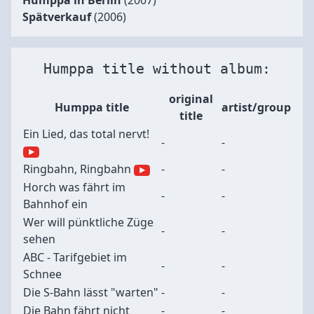
Humppa in Berlin
(2007)
Spätverkauf
(2006)
Humppa title without album:
original
Humppa title
artist/group
title
Ein Lied, das total nervt!
-
-
Ringbahn, Ringbahn
-
-
Horch was fährt im
-
-
Bahnhof ein
Wer will pünktliche Züge
-
-
sehen
ABC - Tarifgebiet im
-
-
Schnee
Die S-Bahn lässt "warten"
-
-
Die Bahn fährt nicht
-
-