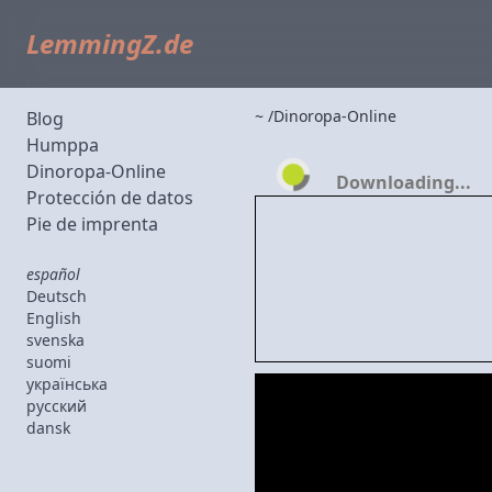
LemmingZ.de
~
Dinoropa-Online
Blog
Humppa
Dinoropa-Online
Downloading...
Protección de datos
Pie de imprenta
español
Deutsch
English
svenska
suomi
українська
русский
dansk