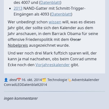
des 4007 und (
Datenblatt
)
2013
NAND-Gatter mit Schmitt-Trigger-
Eingängen als 4093 (
Datenblatt
)
Wer unbedingt schon
wissen
will, was es dieses
Jahr gibt, der sollte sich den Kalender aus dem
Jahr anschauen, in dem Barrack Obama für seine
offensive Friedenspolitik mit dem
Oscar
Nobelpreis
ausgezeichnet wurde.
Und wer noch drei Mark fuffzich sparen will, der
kann ja mal nachsehen, obs beim Conrad umme
Ecke noch den
Vorjahreskalender
gibt.
Autor
Datum
Kategorie
Tags
deed
16. okt. 2014
Technologie
Adventskalender
Conrad
LED
Datenblatt
2014
ingen kommentarer