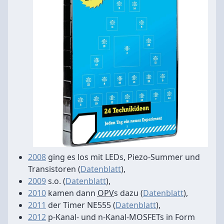
2008
ging es los mit LEDs, Piezo-Summer und
Transistoren (
Datenblatt
),
2009
s.o. (
Datenblatt
),
2010
kamen dann
OPV
s dazu (
Datenblatt
),
2011
der Timer NE555 (
Datenblatt
),
2012
p-Kanal- und n-Kanal-MOSFETs in Form