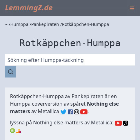
≡
LemmingZ.de
~
Humppa
Pankepiraten
Rotkäppchen-Humppa
Rotkäppchen-Humppa
Sökning efter Humppa-täckning
Rotkäppchen-Humppa av
Pankepiraten
är en
Humppa coverversion av spåret
Nothing else
matters
av
Metallica
.
lyssna på Nothing else matters av Metallica: