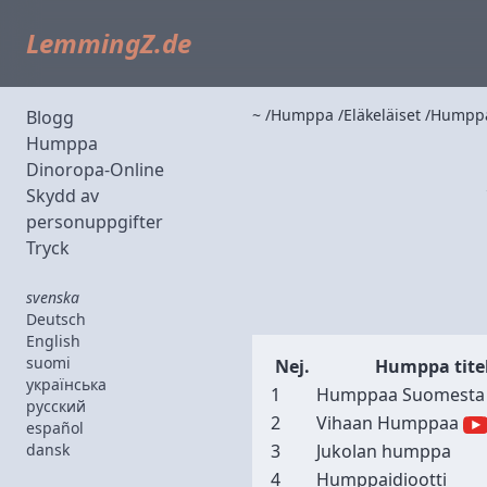
LemmingZ.de
~
Humppa
Eläkeläiset
Humppa
Blogg
Humppa
Dinoropa-Online
Skydd av
personuppgifter
Tryck
svenska
Deutsch
English
suomi
Nej.
Humppa tite
українська
1
Humppaa Suomesta
русский
2
Vihaan Humppaa
español
dansk
3
Jukolan humppa
4
Humppaidiootti