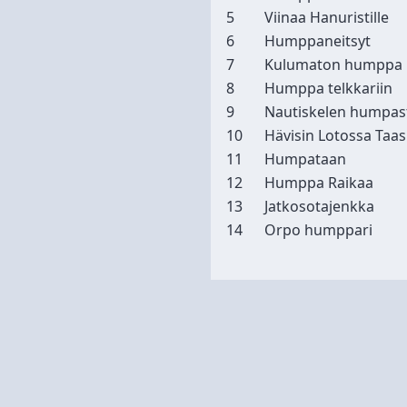
5
Viinaa Hanuristille
6
Humppaneitsyt
7
Kulumaton humppa
8
Humppa telkkariin
9
Nautiskelen humpas
10
Hävisin Lotossa Taas
11
Humpataan
12
Humppa Raikaa
13
Jatkosotajenkka
14
Orpo humppari