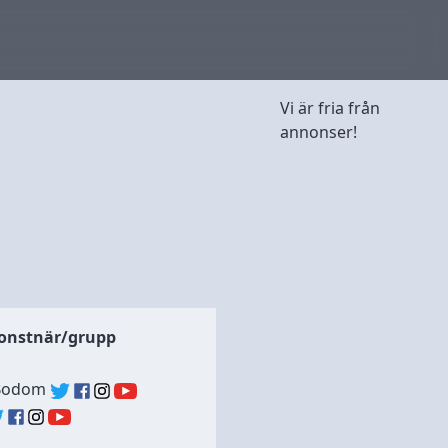
Vi är fria från
annonser!
s
onstnär/grupp
 Bodom