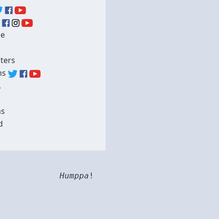
ue
ters
ns
.
ms
d
Humppa
!