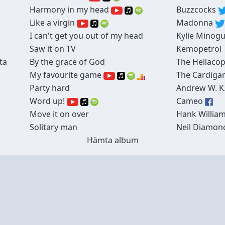
Harmony in my head
Buzzcocks
Like a virgin
Madonna
I can't get you out of my head
Kylie Minog
Saw it on TV
Kemopetrol
ta
By the grace of God
The Hellacop
My favourite game
The Cardiga
Party hard
Andrew W. K
Word up!
Cameo
Move it on over
Hank Willia
Solitary man
Neil Diamon
Hämta album