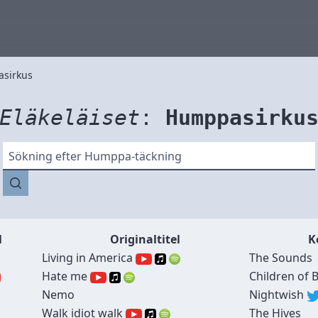
sirkus
Eläkeläiset
:
Humppasirku
Sökning efter Humppa-täckning
l
Originaltitel
K
Living in America
The Sounds
Hate me
Children of
Nemo
Nightwish
Walk idiot walk
The Hives