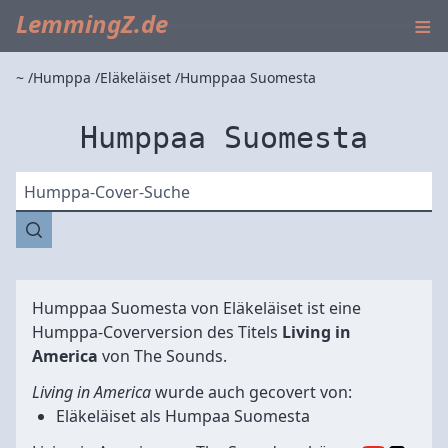
≡
LemmingZ.de
~
Humppa
Eläkeläiset
Humppaa Suomesta
Humppaa Suomesta
Humppa-Cover-Suche
Humppaa Suomesta von
Eläkeläiset
ist eine
Humppa-Coverversion des Titels
Living in
America
von
The Sounds
.
Living in America
wurde auch gecovert von:
Eläkeläiset
als
Humpaa Suomesta