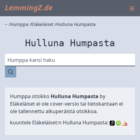
≡
LemmingZ.de
~
Humppa
Eläkeläiset
Hulluna Humpasta
Hulluna Humpasta
Humppa kansi haku
Humppa otsikko
Hulluna Humpasta
by
Eläkeläiset
ei ole cover-versio tai tietokantaan ei
ole tallennettu alkuperäistä otsikkoa.
kuuntele Eläkeläiset:n Hulluna Humpasta: