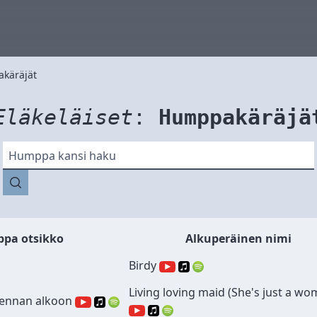
käräjät
Eläkeläiset
:
Humppakäräjä
Humppa kansi haku
pa otsikko
Alkuperäinen nimi
Birdy
Living loving maid (She's just a wo
riennan alkoon