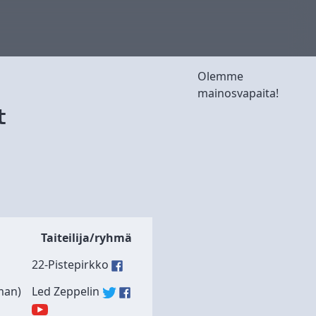
Olemme
mainosvapaita!
t
Taiteilija/ryhmä
22-Pistepirkko
man)
Led Zeppelin