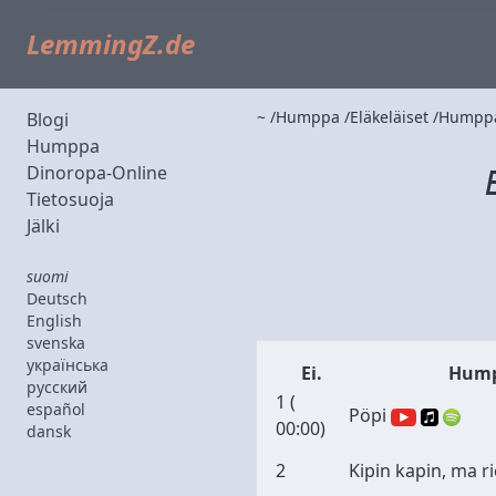
LemmingZ.de
~
Humppa
Eläkeläiset
Humppa
Blogi
Humppa
Dinoropa-Online
Tietosuoja
Jälki
suomi
Deutsch
English
svenska
українська
Ei.
Hump
русский
1 (
español
Pöpi
00:00
)
dansk
2
Kipin kapin, ma 