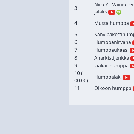
Niilo Yli-Vainio t
3
jalaks
4
Musta humppa
5
Kahvipakettihum
6
Humppanirvana
7
Humppaukaasi
8
Anarkistijenkka
9
Jääkärihumppa
10 (
Humppalaki
00:00
)
11
Olkoon humppa