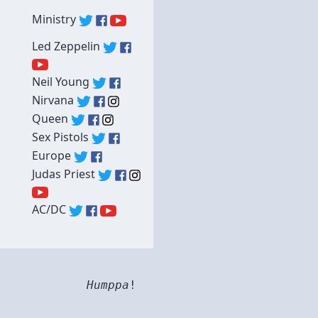
Ministry
Led Zeppelin
Neil Young
Nirvana
Queen
Sex Pistols
Europe
Judas Priest
AC/DC
Humppa
!