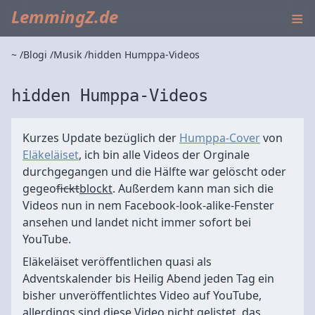
≡
LemmingZ.de
~
Blogi
Musik
hidden Humppa-Videos
hidden Humppa-Videos
Kurzes Update bezüglich der
Humppa-Cover
von
Eläkeläiset
, ich bin alle Videos der Orginale
durchgegangen und die Hälfte war gelöscht oder
gegeo
fickt
blockt
. Außerdem kann man sich die
Videos nun in nem Facebook-look-alike-Fenster
ansehen und landet nicht immer sofort bei
YouTube.
Eläkeläiset veröffentlichen quasi als
Adventskalender bis Heilig Abend jeden Tag ein
bisher unveröffentlichtes Video auf YouTube,
allerdings sind diese Video nicht gelistet, das