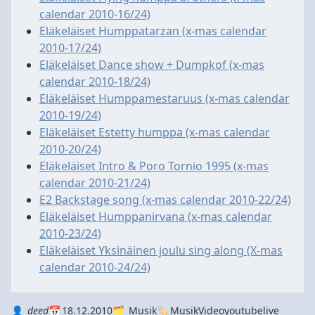
calendar 2010-16/24)
Eläkeläiset Humppatarzan (x-mas calendar
2010-17/24)
Eläkeläiset Dance show + Dumpkof (x-mas
calendar 2010-18/24)
Eläkeläiset Humppamestaruus (x-mas calendar
2010-19/24)
Eläkeläiset Estetty humppa (x-mas calendar
2010-20/24)
Eläkeläiset Intro & Poro Tornio 1995 (x-mas
calendar 2010-21/24)
E2 Backstage song (x-mas calendar 2010-22/24)
Eläkeläiset Humppanirvana (x-mas calendar
2010-23/24)
Eläkeläiset Yksinäinen joulu sing along (X-mas
calendar 2010-24/24)
Autor
Datum
Kategorie
Tags
deed
18.12.2010
Musik
Musik
Video
youtube
live