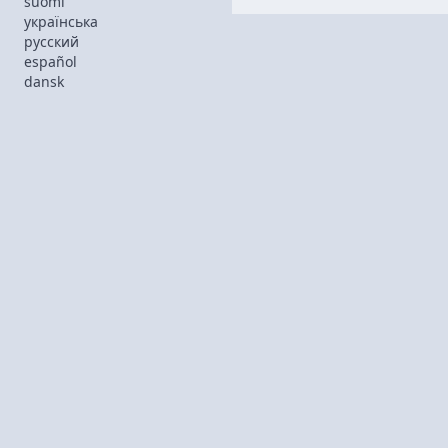
suomi
українська
русский
español
dansk