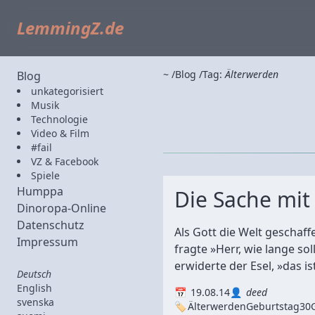
LemmingZ.de
~
Blog
Tag:
Älterwerden
Blog
unkategorisiert
Musik
Technologie
Video & Film
#fail
VZ & Facebook
Spiele
Humppa
Die Sache mit
Dinoropa-Online
Datenschutz
Als Gott die Welt geschaf
Impressum
fragte »Herr, wie lange sol
erwiderte der Esel, »das ist 
Deutsch
English
19.08.14
deed
svenska
Älterwerden
Geburtstag
30